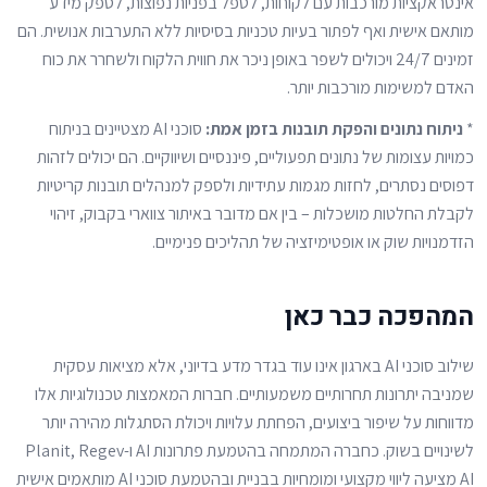
אינטראקציות מורכבות עם לקוחות, לטפל בפניות נפוצות, לספק מידע
מותאם אישית ואף לפתור בעיות טכניות בסיסיות ללא התערבות אנושית. הם
זמינים 24/7 ויכולים לשפר באופן ניכר את חווית הלקוח ולשחרר את כוח
האדם למשימות מורכבות יותר.
*
ניתוח נתונים והפקת תובנות בזמן אמת:
סוכני AI מצטיינים בניתוח
כמויות עצומות של נתונים תפעוליים, פיננסיים ושיווקיים. הם יכולים לזהות
דפוסים נסתרים, לחזות מגמות עתידיות ולספק למנהלים תובנות קריטיות
לקבלת החלטות מושכלות – בין אם מדובר באיתור צווארי בקבוק, זיהוי
הזדמנויות שוק או אופטימיזציה של תהליכים פנימיים.
המהפכה כבר כאן
שילוב סוכני AI בארגון אינו עוד בגדר מדע בדיוני, אלא מציאות עסקית
שמניבה יתרונות תחרותיים משמעותיים. חברות המאמצות טכנולוגיות אלו
מדווחות על שיפור ביצועים, הפחתת עלויות ויכולת הסתגלות מהירה יותר
לשינויים בשוק. כחברה המתמחה בהטמעת פתרונות AI ו-Planit, Regev
AI מציעה ליווי מקצועי ומומחיות בבניית ובהטמעת סוכני AI מותאמים אישית