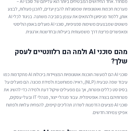
מסחרר. אחד החידושים המבטיחים ביותר הוא עלייתם של סוכני AI –
מערכות חכמות ואוטונומיות שמסוגלות להבין יעדים, לתכנן פעולות, לבצע
אותן, ללמוד מניסיונן ולהתאים את עצמן בסביבה משתנה. בניגוד לכלי AI
פשוטים שמבצעים משימות ספציפיות, סוכני AI פועלים באופן הוליסטי
ומאפשרים פריצת דרך משמעותית ביעילות ובחדשנות ארגונית.
מהם סוכני AI ולמה הם רלוונטיים לעסק
שלך?
סוכני AI הם למעשה תוכנות אוטונומיות המצויידות ביכולות AI מתקדמות כמו
עיבוד שפה טבעית (NLP), ראייה ממוחשבת ולמידת מכונה. הם פועלים על
בסיס סט כללים ומטרות, אך גם מפעילים שיקול דעת ולמידה כדי להשיג את
מטרותיהם בצורה אופטימלית. עבור מנהלי ייצור, מנהלי IT ובעלי עסקים,
סוכני AI מציעים הזדמנות לשדרג תהליכים קיימים, להפחית עלויות ולפתוח
אפיקי צמיחה חדשים.