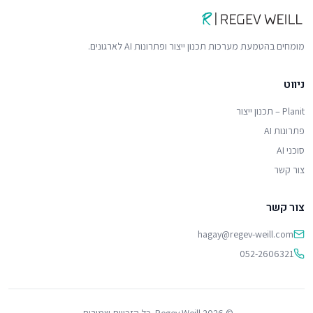
מומחים בהטמעת מערכות תכנון ייצור ופתרונות AI לארגונים.
ניווט
Planit – תכנון ייצור
פתרונות AI
סוכני AI
צור קשר
צור קשר
hagay@regev-weill.com
052-2606321