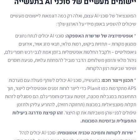
יישומים מעשיים של סוכני AI בתעשייה
הפוטנציאל של סוכני AI עצום, ואלה רק כמה דוגמאות ליישומים מעשיים
שיכולים להשפיע באופן מיידי על הארגון שלך:
*
אופטימיזציה של שרשרת האספקה:
סוכני AI יכולים לנתח נתונים
ממגוון מקורות – תחזיות ביקוש, רמות מלאי, תנאי מזג אוויר, אירועים
גיאופוליטיים – ולקבל החלטות אופטימליות בזמן אמת לגבי רכש חומרי גלם,
ניהול מלאי ותזמון משלוחים. הדבר מוביל להפחתת עלויות, מניעת חוסרים
ושיפור שביעות רצון הלקוחות.
*
תכנון וייצור חכם:
בתעשייה, סוכני AI יכולים לשתף פעולה עם מערכות
APS מתקדמות כמו Planit כדי לייצר לוחות זמנים אופטימליים לייצור, תוך
התחשבות במגבלות מכונה, זמינות עובדים וחומרי גלם. הם מסוגלים לזהות
תקלות פוטנציאליות במכונות (תחזוקה חזויה), להתריע עליהן ולתזמן
טיפולים לפני שהן משביתות את קו הייצור.
זהו קפיצת מדרגה ביעילות
התפעולית ובזמינות המכונות.
*
שירות לקוחות ותמיכה טכנית אוטונומית:
סוכני AI יכולים לנהל